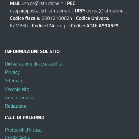
Mail:
usp.pa@istruzione.it
|
PEC:
usppa@postacert.istruzione.it
|
URP:
urp.pa@istruzione.it
Codice fiscale:
80012100824 |
Codice Univoco:
KZM3KG |
Codice IPA:
m_pi |
Codice AOO:
A99A5F9
INFORMAZIONI SUL SITO
Dichiarazione di accessibilità
Privacy
Sitemap
Vecchio sito
Area riservata
Redazione
L’A.T. DI PALERMO
Protocolli d’intesa
L’USR Sicilia