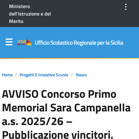
⋮
Ministero
dell'Istruzione e del
Merito
Ufficio Scolastico Regionale per la Sicilia
Home
Progetti E Iniziative Scuole
News
AVVISO Concorso Primo
Memorial Sara Campanella
a.s. 2025/26 –
Pubblicazione vincitori.