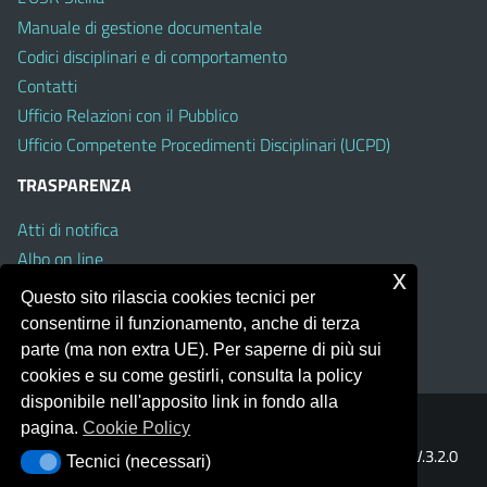
Manuale di gestione documentale
Codici disciplinari e di comportamento
Contatti
Ufficio Relazioni con il Pubblico
Ufficio Competente Procedimenti Disciplinari (UCPD)
TRASPARENZA
Atti di notifica
Albo on line
x
Amministrazione Trasparente
Questo sito rilascia cookies tecnici per
Obiettivi di Accessibilità
consentirne il funzionamento, anche di terza
Whistleblowing
parte (ma non extra UE). Per saperne di più sui
cookies e su come gestirli, consulta la policy
disponibile nell'apposito link in fondo alla
pagina.
Cookie Policy
Portale realizzato con la piattaforma
Argo Web 4.0
Template Italia configurato sul tema accessibile
EduTheme
V.3.2.0
Tecnici (necessari)
Tecnici (necessari)
(Mizar)