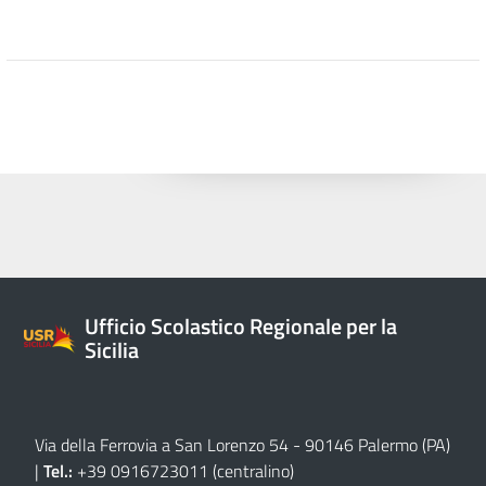
Ufficio Scolastico Regionale per la
Sicilia
Via della Ferrovia a San Lorenzo 54 - 90146 Palermo (PA)
|
Tel.:
+39 0916723011
(centralino)