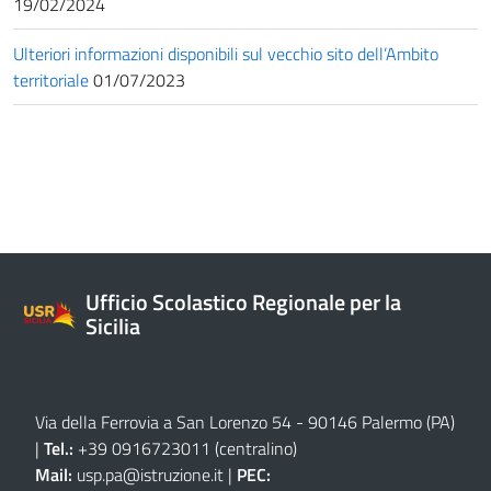
19/02/2024
Ulteriori informazioni disponibili sul vecchio sito dell’Ambito
territoriale
01/07/2023
Ufficio Scolastico Regionale per la
Sicilia
Via della Ferrovia a San Lorenzo 54 - 90146 Palermo (PA)
|
Tel.:
+39 0916723011
(centralino)
Mail:
usp.pa@istruzione.it
|
PEC: