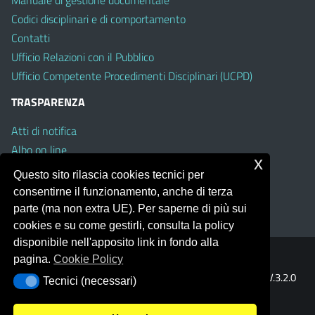
Codici disciplinari e di comportamento
Contatti
Ufficio Relazioni con il Pubblico
Ufficio Competente Procedimenti Disciplinari (UCPD)
TRASPARENZA
Atti di notifica
Albo on line
x
Amministrazione Trasparente
Questo sito rilascia cookies tecnici per
Obiettivi di Accessibilità
consentirne il funzionamento, anche di terza
Whistleblowing
parte (ma non extra UE). Per saperne di più sui
cookies e su come gestirli, consulta la policy
disponibile nell'apposito link in fondo alla
pagina.
Cookie Policy
Portale realizzato con la piattaforma
Argo Web 4.0
Template Italia configurato sul tema accessibile
EduTheme
V.3.2.0
Tecnici (necessari)
Tecnici (necessari)
(Mizar)