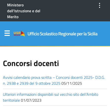
⋮
Ministero
dell'Istruzione e del
Merito
Ufficio Scolastico Regionale per la Sicilia
Concorsi docenti
Avvisi calendario prova scritta – Concorsi docenti 2025- D.D.G.
n. 2938 e 2939 del 9 ottobre 2025
05/11/2025
Ulteriori informazioni disponibili sul vecchio sito dell’Ambito
territoriale
01/07/2023