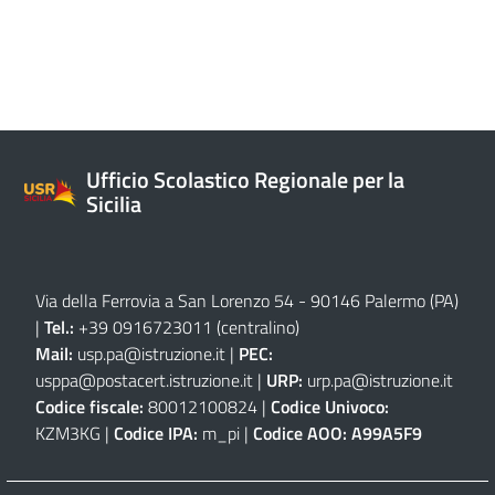
Ufficio Scolastico Regionale per la
Sicilia
Via della Ferrovia a San Lorenzo 54 - 90146 Palermo (PA)
|
Tel.:
+39 0916723011
(centralino)
Mail:
usp.pa@istruzione.it
|
PEC:
usppa@postacert.istruzione.it
|
URP:
urp.pa@istruzione.it
Codice fiscale:
80012100824 |
Codice Univoco:
KZM3KG |
Codice IPA:
m_pi |
Codice AOO:
A99A5F9