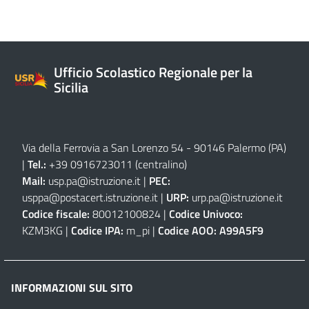
Ufficio Scolastico Regionale per la
Sicilia
Via della Ferrovia a San Lorenzo 54 - 90146 Palermo (PA)
|
Tel.:
+39 0916723011
(centralino)
Mail:
usp.pa@istruzione.it
|
PEC:
usppa@postacert.istruzione.it
|
URP:
urp.pa@istruzione.it
Codice fiscale:
80012100824 |
Codice Univoco:
KZM3KG |
Codice IPA:
m_pi |
Codice AOO:
A99A5F9
INFORMAZIONI SUL SITO