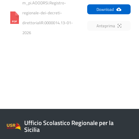
m_pi.AOODRSI.Registro-
Download
regionale-dei-decreti-
direttorialiR.0000014.13-01-
Anteprima
2026
Ufficio Scolastico Regionale per la
Sicilia