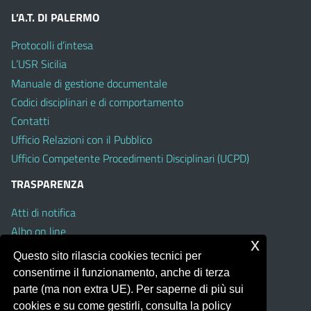
L’A.T. DI PALERMO
Protocolli d’intesa
L’USR Sicilia
Manuale di gestione documentale
Codici disciplinari e di comportamento
Contatti
Ufficio Relazioni con il Pubblico
Ufficio Competente Procedimenti Disciplinari (UCPD)
TRASPARENZA
Atti di notifica
Albo on line
x
Amministrazione Trasparente
Questo sito rilascia cookies tecnici per
Obiettivi di Accessibilità
consentirne il funzionamento, anche di terza
Whistleblowing
parte (ma non extra UE). Per saperne di più sui
cookies e su come gestirli, consulta la policy