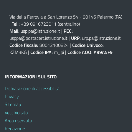
Via della Ferrovia a San Lorenzo 54 - 90146 Palermo (PA)
|
Tel.:
+39 0916723011
(centralino)
Mail:
usp.pa@istruzione.it
|
PEC:
usppa@postacert.istruzione.it
|
URP:
urp.pa@istruzione.it
Codice fiscale:
80012100824 |
Codice Univoco:
KZM3KG |
Codice IPA:
m_pi |
Codice AOO:
A99A5F9
INFORMAZIONI SUL SITO
Dichiarazione di accessibilità
Privacy
Sitemap
Vecchio sito
Area riservata
Redazione