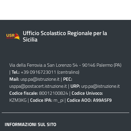
Ufficio Scolastico Regionale per la
Sicilia
Via della Ferrovia a San Lorenzo 54 - 90146 Palermo (PA)
|
Tel.:
+39 0916723011
(centralino)
Mail:
usp.pa@istruzione.it
|
PEC:
usppa@postacert.istruzione.it
|
URP:
urp.pa@istruzione.it
Codice fiscale:
80012100824 |
Codice Univoco:
KZM3KG |
Codice IPA:
m_pi |
Codice AOO:
A99A5F9
INFORMAZIONI SUL SITO