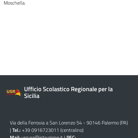
Moschella.
Ufficio Scolastico Regionale per la
Sicilia
Via della Ferrovia a San Lorenzo 54 - 90146 Palermo (PA)
|
Tel.:
+39 0916723011
(centralino)
Mail:
usp.pa@istruzione.it
|
PEC: