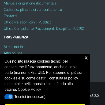
Manuale di gestione documentale
Codici disciplinari e di comportamento
Contatti
Ufficio Relazioni con il Pubblico
Ufficio Competente Procedimenti Disciplinari (UCPD)
TRASPARENZA
Atti di notifica
Albo on line
x
Amministrazione Trasparente
Questo sito rilascia cookies tecnici per
Obiettivi di Accessibilità
consentirne il funzionamento, anche di terza
Whistleblowing
parte (ma non extra UE). Per saperne di più sui
cookies e su come gestirli, consulta la policy
disponibile nell'apposito link in fondo alla
pagina.
Cookie Policy
Portale realizzato con la piattaforma
Argo Web 4.0
Template Italia configurato sul tema accessibile
EduTheme
V.3.2.0
Tecnici (necessari)
Tecnici (necessari)
(Mizar)