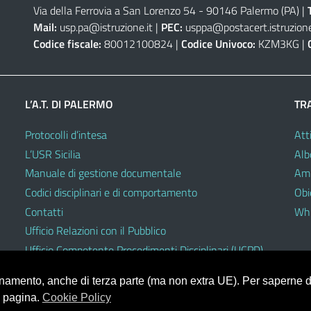
Via della Ferrovia a San Lorenzo 54 - 90146 Palermo (PA)
|
Mail:
usp.pa@istruzione.it
|
PEC:
usppa@postacert.istruzione
Codice fiscale:
80012100824 |
Codice Univoco:
KZM3KG |
L’A.T. DI PALERMO
TR
Protocolli d’intesa
Atti
L’USR Sicilia
Alb
Manuale di gestione documentale
Amm
Codici disciplinari e di comportamento
Obie
Contatti
Whi
Ufficio Relazioni con il Pubblico
Ufficio Competente Procedimenti Disciplinari (UCPD)
ionamento, anche di terza parte (ma non extra UE). Per saperne di
a pagina.
Cookie Policy