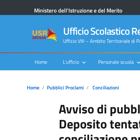
Ministero dell'Istruzione e del Merito
Ufficio Scolastico Re
Ufficio VIII – Ambito Territoriale di 
Home
L’ufficio
Personale scuola
Home
Pubblici Proclami
Conciliazioni
Avviso di pubb
Deposito tentat
conciliazione p