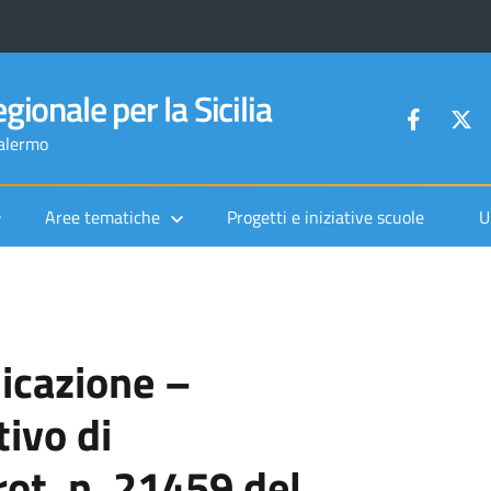
gionale per la Sicilia
Palermo
Aree tematiche
Progetti e iniziative scuole
U
licazione –
ivo di
rot. n. 21459 del