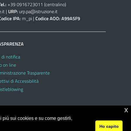
Tel.:
+39 0916723011
(centralino)
.it
|
URP:
urp.pa@istruzione.it
Codice IPA:
m_pi |
Codice AOO:
A99A5F9
ASPARENZA
 di notifica
o on line
inistrazione Trasparente
ttivi di Accessibilità
stleblowing
x
 più sui cookies e su come gestirli,
Ho capito
© 2026 Ufficio Scolastico Regionale per la Sicilia