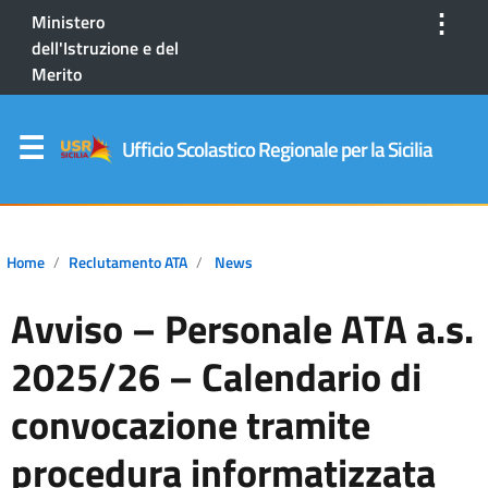
⋮
Ministero
dell'Istruzione e del
Merito
Ufficio Scolastico Regionale per la Sicilia
Home
Reclutamento ATA
News
Avviso – Personale ATA a.s.
2025/26 – Calendario di
convocazione tramite
procedura informatizzata