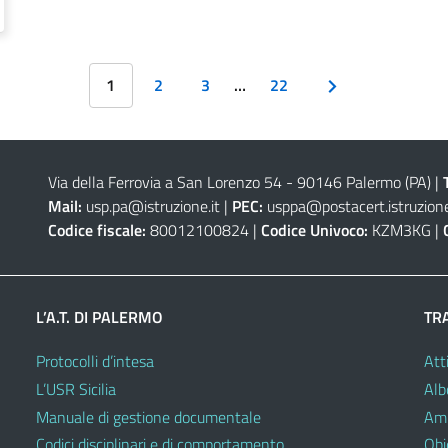
1
2
3
…
22
Via della Ferrovia a San Lorenzo 54 - 90146 Palermo (PA)
|
Mail:
usp.pa@istruzione.it
|
PEC:
usppa@postacert.istruzione
Codice fiscale:
80012100824 |
Codice Univoco:
KZM3KG |
L’A.T. DI PALERMO
TR
Protocolli d’intesa
Atti
L’USR Sicilia
Alb
Manuale di gestione documentale
Amm
Codici disciplinari e di comportamento
Obie