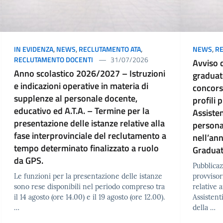
IN EVIDENZA
,
NEWS
,
RECLUTAMENTO ATA
,
NEWS
,
RE
RECLUTAMENTO DOCENTI
31/07/2026
Avviso 
Anno scolastico 2026/2027 – Istruzioni
graduato
e indicazioni operative in materia di
concorsi
supplenze al personale docente,
profili 
educativo ed A.T.A. – Termine per la
Assisten
presentazione delle istanze relative alla
persona
fase interprovinciale del reclutamento a
nell’an
tempo determinato finalizzato a ruolo
Graduat
da GPS.
Pubblicaz
Le funzioni per la presentazione delle istanze
provvisori
sono rese disponibili nel periodo compreso tra
relative a
il 14 agosto (ore 14.00) e il 19 agosto (ore 12.00).
Assistent
…
della …