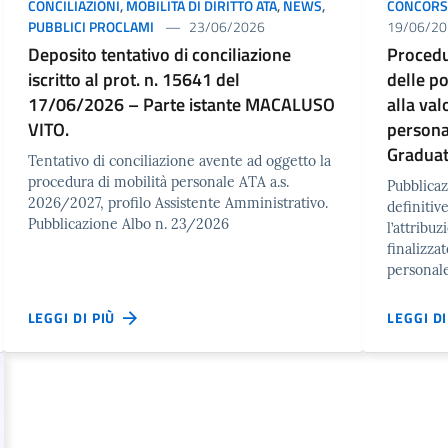
CONCILIAZIONI
,
MOBILITÀ DI DIRITTO ATA
,
NEWS
,
CONCORSI
PUBBLICI PROCLAMI
23/06/2026
19/06/20
Deposito tentativo di conciliazione
Procedur
iscritto al prot. n. 15641 del
delle p
17/06/2026 – Parte istante MACALUSO
alla val
VITO.
persona
Graduato
Tentativo di conciliazione avente ad oggetto la
procedura di mobilità personale ATA a.s.
Pubblicaz
2026/2027, profilo Assistente Amministrativo.
definitiv
Pubblicazione Albo n. 23/2026
l’attribu
finalizza
personale
LEGGI DI PIÙ
LEGGI D