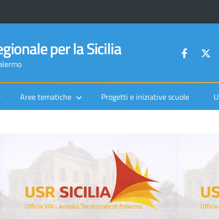
gionale per la Sicilia
Palermo
Aree tematiche
Progetti e iniziative scuole
U