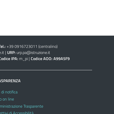
Tel.:
+39 0916723011
(centralino)
.it
|
URP:
urp.pa@istruzione.it
Codice IPA:
m_pi |
Codice AOO:
A99A5F9
ASPARENZA
 di notifica
o on line
inistrazione Trasparente
ttivi di Accessibilità