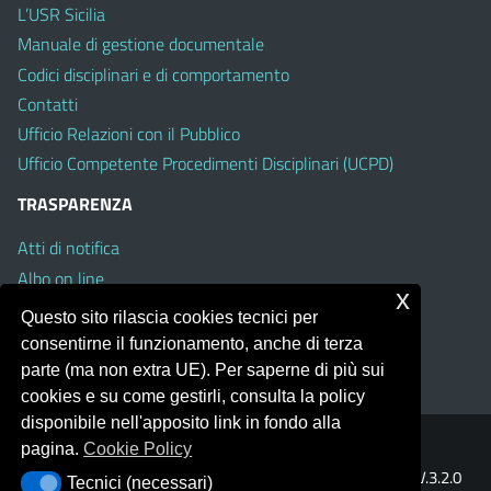
L’USR Sicilia
Manuale di gestione documentale
Codici disciplinari e di comportamento
Contatti
Ufficio Relazioni con il Pubblico
Ufficio Competente Procedimenti Disciplinari (UCPD)
TRASPARENZA
Atti di notifica
Albo on line
x
Amministrazione Trasparente
Questo sito rilascia cookies tecnici per
Obiettivi di Accessibilità
consentirne il funzionamento, anche di terza
Whistleblowing
parte (ma non extra UE). Per saperne di più sui
cookies e su come gestirli, consulta la policy
disponibile nell'apposito link in fondo alla
pagina.
Cookie Policy
Portale realizzato con la piattaforma
Argo Web 4.0
Template Italia configurato sul tema accessibile
EduTheme
V.3.2.0
Tecnici (necessari)
Tecnici (necessari)