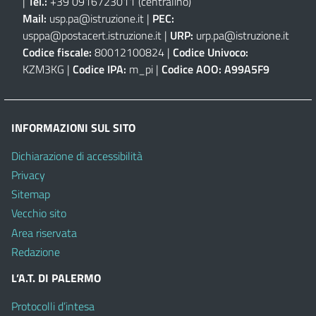
|
Tel.:
+39 0916723011
(centralino)
Mail:
usp.pa@istruzione.it
|
PEC:
usppa@postacert.istruzione.it
|
URP:
urp.pa@istruzione.it
Codice fiscale:
80012100824 |
Codice Univoco:
KZM3KG |
Codice IPA:
m_pi |
Codice AOO:
A99A5F9
INFORMAZIONI SUL SITO
Dichiarazione di accessibilità
Privacy
Sitemap
Vecchio sito
Area riservata
Redazione
L’A.T. DI PALERMO
Protocolli d’intesa