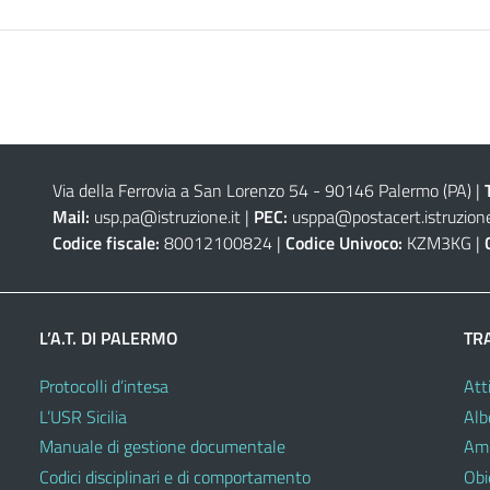
Via della Ferrovia a San Lorenzo 54 - 90146 Palermo (PA)
|
Mail:
usp.pa@istruzione.it
|
PEC:
usppa@postacert.istruzione
Codice fiscale:
80012100824 |
Codice Univoco:
KZM3KG |
L’A.T. DI PALERMO
TR
Protocolli d’intesa
Atti
L’USR Sicilia
Alb
Manuale di gestione documentale
Amm
Codici disciplinari e di comportamento
Obie