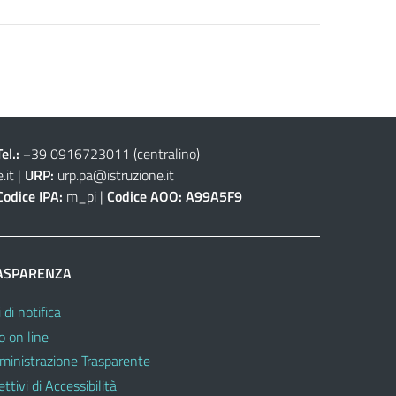
Tel.:
+39 0916723011
(centralino)
.it
|
URP:
urp.pa@istruzione.it
Codice IPA:
m_pi |
Codice AOO:
A99A5F9
ASPARENZA
 di notifica
o on line
inistrazione Trasparente
ttivi di Accessibilità