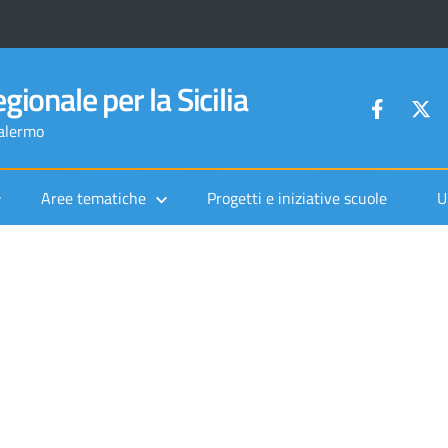
gionale per la Sicilia
Palermo
Aree tematiche
Progetti e iniziative scuole
U