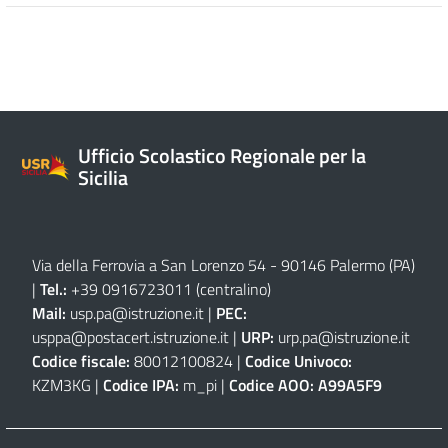
Ufficio Scolastico Regionale per la
Sicilia
Via della Ferrovia a San Lorenzo 54 - 90146 Palermo (PA)
|
Tel.:
+39 0916723011
(centralino)
Mail:
usp.pa@istruzione.it
|
PEC:
usppa@postacert.istruzione.it
|
URP:
urp.pa@istruzione.it
Codice fiscale:
80012100824 |
Codice Univoco:
KZM3KG |
Codice IPA:
m_pi |
Codice AOO:
A99A5F9