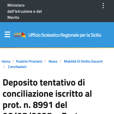
⋮
Ministero
dell'Istruzione e del
Merito
Ufficio Scolastico Regionale per la Sicilia
Home
Pubblici Proclami
News
Mobilità Di Diritto Docenti
Conciliazioni
Deposito tentativo di
conciliazione iscritto al
prot. n. 8991 del