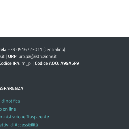
Tel.:
+39 0916723011
(centralino)
.it
|
URP:
urp.pa@istruzione.it
Codice IPA:
m_pi |
Codice AOO:
A99A5F9
ASPARENZA
 di notifica
o on line
inistrazione Trasparente
ttivi di Accessibilità