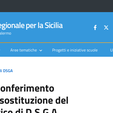
gionale per la Sicilia
Palermo
Aree tematiche
Progetti e iniziative scuole
U
lli DSGA
 conferimento
 sostituzione del
rico di D.S.G.A.