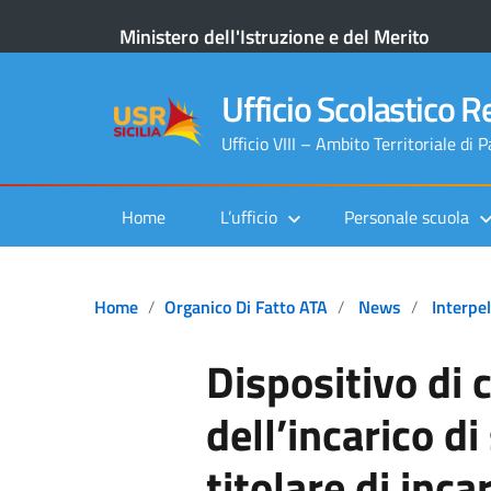
Ministero dell'Istruzione e del Merito
Ufficio Scolastico Re
Ufficio VIII – Ambito Territoriale di 
Home
L’ufficio
Personale scuola
Home
Organico Di Fatto ATA
News
Interpe
Dispositivo di
dell’incarico di
titolare di inca