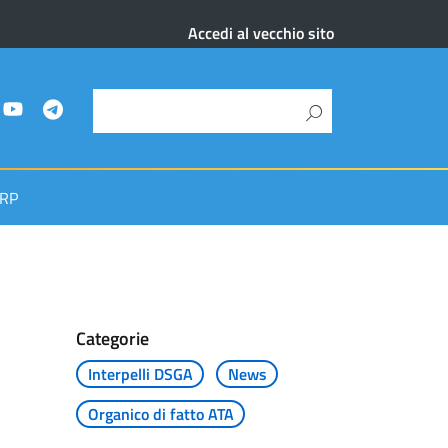
Accedi al vecchio sito
RP
Categorie
Interpelli DSGA
News
Organico di fatto ATA