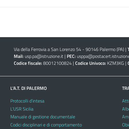
Via della Ferrovia a San Lorenzo 54 - 90146 Palermo (PA)
|
Mail:
usp.pa@istruzione.it
|
PEC:
usppa@postacert.istruzione
Codice fiscale:
80012100824 |
Codice Univoco:
KZM3KG |
L’A.T. DI PALERMO
TR
Protocolli d’intesa
Atti
L’USR Sicilia
Alb
Manuale di gestione documentale
Amm
Codici disciplinari e di comportamento
Obie