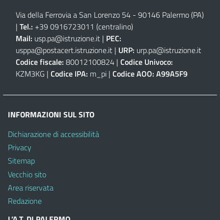
Via della Ferrovia a San Lorenzo 54 - 90146 Palermo (PA)
|
Tel.:
+39 0916723011
(centralino)
Mail:
usp.pa@istruzione.it
|
PEC:
usppa@postacert.istruzione.it
|
URP:
urp.pa@istruzione.it
Codice fiscale:
80012100824 |
Codice Univoco:
KZM3KG |
Codice IPA:
m_pi |
Codice AOO:
A99A5F9
INFORMAZIONI SUL SITO
Dichiarazione di accessibilità
Privacy
Sitemap
Vecchio sito
Area riservata
Redazione
L’A.T. DI PALERMO