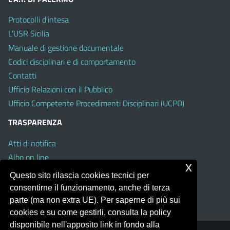
Protocolli d’intesa
L’USR Sicilia
Manuale di gestione documentale
Codici disciplinari e di comportamento
Contatti
Ufficio Relazioni con il Pubblico
Ufficio Competente Procedimenti Disciplinari (UCPD)
TRASPARENZA
Atti di notifica
Albo on line
x
Amministrazione Trasparente
Questo sito rilascia cookies tecnici per
Obiettivi di Accessibilità
consentirne il funzionamento, anche di terza
Whistleblowing
parte (ma non extra UE). Per saperne di più sui
cookies e su come gestirli, consulta la policy
disponibile nell'apposito link in fondo alla