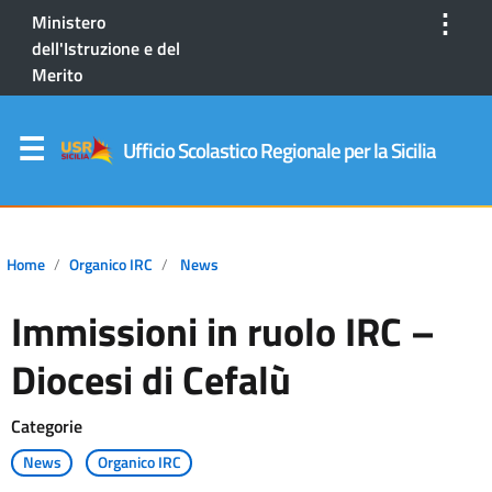
⋮
Ministero
dell'Istruzione e del
Merito
Ufficio Scolastico Regionale per la Sicilia
Home
Organico IRC
News
Immissioni in ruolo IRC –
Diocesi di Cefalù
Categorie
News
Organico IRC