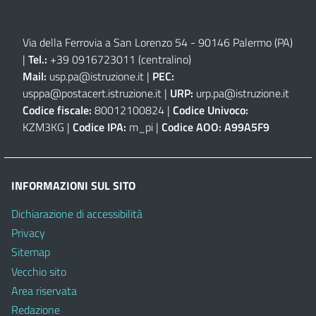
Via della Ferrovia a San Lorenzo 54 - 90146 Palermo (PA)
|
Tel.:
+39 0916723011
(centralino)
Mail:
usp.pa@istruzione.it
|
PEC:
usppa@postacert.istruzione.it
|
URP:
urp.pa@istruzione.it
Codice fiscale:
80012100824 |
Codice Univoco:
KZM3KG |
Codice IPA:
m_pi |
Codice AOO:
A99A5F9
INFORMAZIONI SUL SITO
Dichiarazione di accessibilità
Privacy
Sitemap
Vecchio sito
Area riservata
Redazione