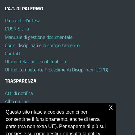
L’A.T. DI PALERMO
Protocolli d’intesa
L’USR Sicilia
Manuale di gestione documentale
Codici disciplinari e di comportamento
Contatti
Ufficio Relazioni con il Pubblico
Ufficio Competente Procedimenti Disciplinari (UCPD)
TRASPARENZA
Atti di notifica
Albo on line
x
Amministrazione Trasparente
Questo sito rilascia cookies tecnici per
Obiettivi di Accessibilità
consentirne il funzionamento, anche di terza
Whistleblowing
parte (ma non extra UE). Per saperne di più sui
cookies e su come gestirli, consulta la policy