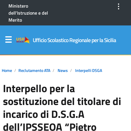
⋮
Ministero
dell'Istruzione e del
Merito
Ufficio Scolastico Regionale per la Sicilia
Home
Reclutamento ATA
News
Interpelli DSGA
Interpello per la
sostituzione del titolare di
incarico di D.S.G.A
dell’IPSSEOA “Pietro