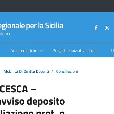
gionale per la Sicilia
Palermo
Aree tematiche
Progetti e iniziative scuole
U
Mobilità Di Diritto Docenti
Conciliazioni
CESCA –
vviso deposito
liazione prot. n.