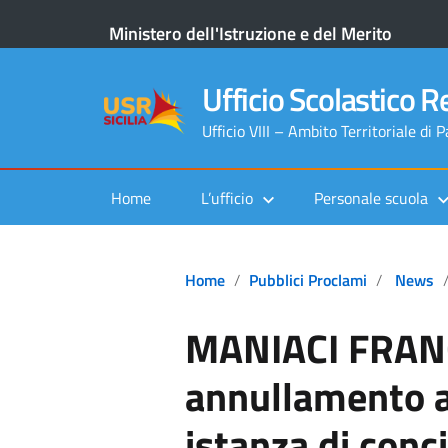
Ministero dell'Istruzione e del Merito
Ufficio Scolastico Re
Ufficio VIII – Ambito Territoriale di 
Home
L’ufficio
Personale scuola
Home
Pubblici Proclami
News
MANIACI FRAN
annullamento a
istanza di conci