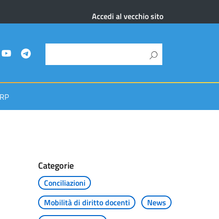
Accedi al vecchio sito
RP
Categorie
Conciliazioni
Mobilità di diritto docenti
News