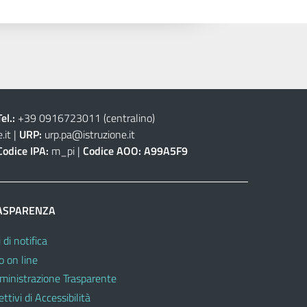
Tel.:
+39 0916723011
(centralino)
.it
|
URP:
urp.pa@istruzione.it
Codice IPA:
m_pi |
Codice AOO:
A99A5F9
ASPARENZA
 di notifica
o on line
inistrazione Trasparente
ttivi di Accessibilità