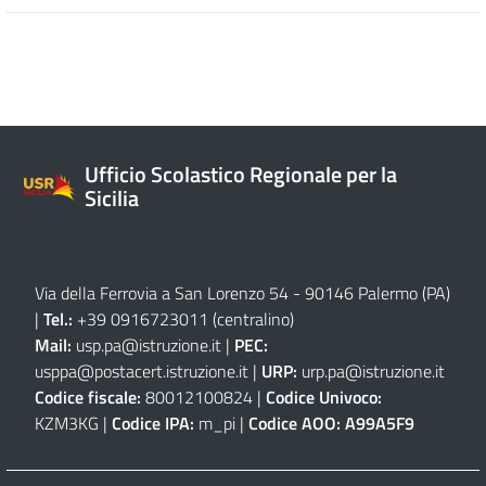
Ufficio Scolastico Regionale per la
Sicilia
Via della Ferrovia a San Lorenzo 54 - 90146 Palermo (PA)
|
Tel.:
+39 0916723011
(centralino)
Mail:
usp.pa@istruzione.it
|
PEC:
usppa@postacert.istruzione.it
|
URP:
urp.pa@istruzione.it
Codice fiscale:
80012100824 |
Codice Univoco:
KZM3KG |
Codice IPA:
m_pi |
Codice AOO:
A99A5F9