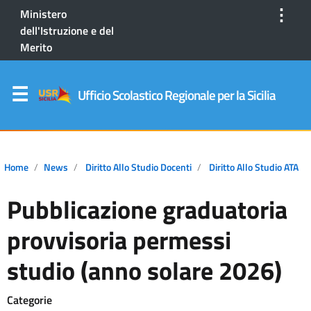
⋮
Ministero
dell'Istruzione e del
Merito
Ufficio Scolastico Regionale per la Sicilia
Home
News
Diritto Allo Studio Docenti
Diritto Allo Studio ATA
Pubblicazione graduatoria
provvisoria permessi
studio (anno solare 2026)
Categorie