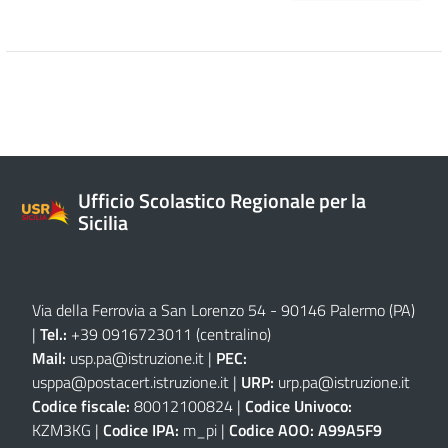
Ufficio Scolastico Regionale per la
Sicilia
Via della Ferrovia a San Lorenzo 54 - 90146 Palermo (PA)
|
Tel.:
+39 0916723011
(centralino)
Mail:
usp.pa@istruzione.it
|
PEC:
usppa@postacert.istruzione.it
|
URP:
urp.pa@istruzione.it
Codice fiscale:
80012100824 |
Codice Univoco:
KZM3KG |
Codice IPA:
m_pi |
Codice AOO:
A99A5F9