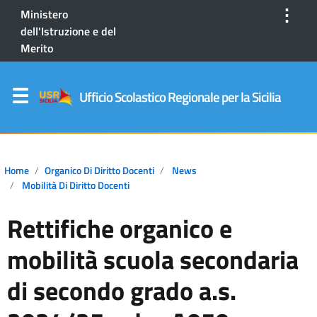
⋮
Ministero
dell'Istruzione e del
Merito
Ufficio Scolastico Regionale per la Sicilia
Home
Organico Di Diritto Docenti
News
Mobilità Di Diritto Docenti
Rettifiche organico e
mobilità scuola secondaria
di secondo grado a.s.