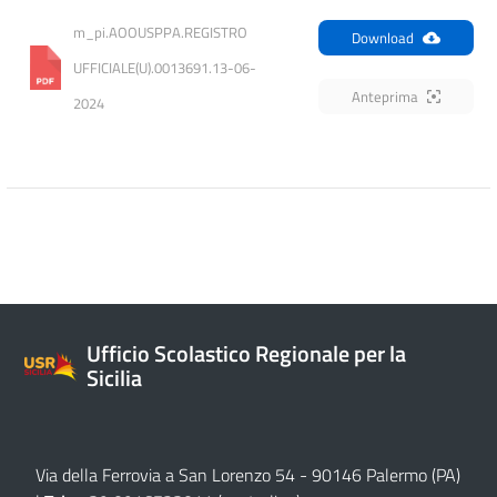
m_pi.AOOUSPPA.REGISTRO 
Download
UFFICIALE(U).0013691.13-06-
Anteprima
2024
Ufficio Scolastico Regionale per la
Sicilia
Via della Ferrovia a San Lorenzo 54 - 90146 Palermo (PA)