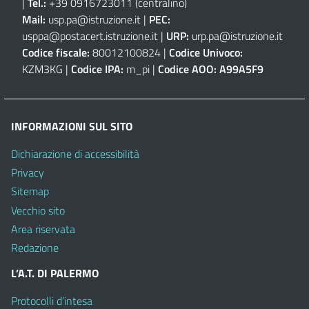
|
Tel.:
+39 0916723011
(centralino)
Mail:
usp.pa@istruzione.it
|
PEC:
usppa@postacert.istruzione.it
|
URP:
urp.pa@istruzione.it
Codice fiscale:
80012100824 |
Codice Univoco:
KZM3KG |
Codice IPA:
m_pi |
Codice AOO:
A99A5F9
INFORMAZIONI SUL SITO
Dichiarazione di accessibilità
Privacy
Sitemap
Vecchio sito
Area riservata
Redazione
L’A.T. DI PALERMO
Protocolli d’intesa