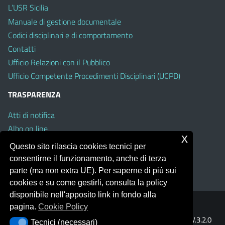
L’USR Sicilia
Manuale di gestione documentale
Codici disciplinari e di comportamento
Contatti
Ufficio Relazioni con il Pubblico
Ufficio Competente Procedimenti Disciplinari (UCPD)
TRASPARENZA
Atti di notifica
Albo on line
x
Amministrazione Trasparente
Questo sito rilascia cookies tecnici per
Obiettivi di Accessibilità
consentirne il funzionamento, anche di terza
Whistleblowing
parte (ma non extra UE). Per saperne di più sui
cookies e su come gestirli, consulta la policy
disponibile nell'apposito link in fondo alla
pagina.
Cookie Policy
Portale realizzato con la piattaforma
Argo Web 4.0
Template Italia configurato sul tema accessibile
EduTheme
V.3.2.0
Tecnici (necessari)
Tecnici (necessari)