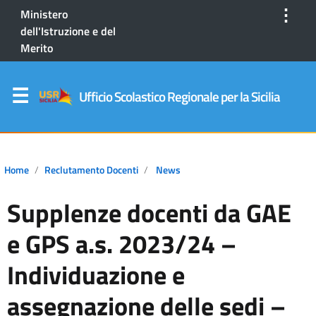
⋮
Ministero
dell'Istruzione e del
Merito
Ufficio Scolastico Regionale per la Sicilia
Home
Reclutamento Docenti
News
Supplenze docenti da GAE
e GPS a.s. 2023/24 –
Individuazione e
assegnazione delle sedi –