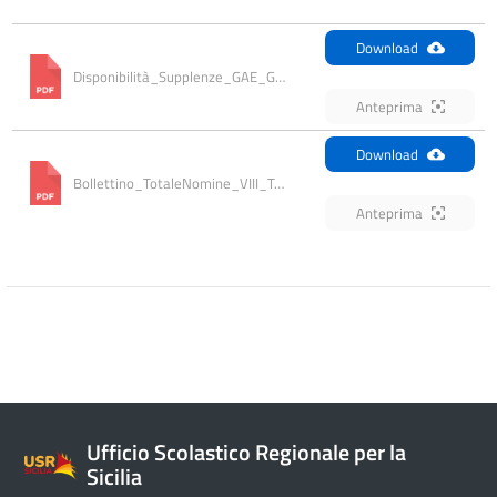
Download
Disponibilità_Supplenze_GAE_GPS_VIII_Turno
Anteprima
Download
Bollettino_TotaleNomine_VIII_Turno_
Anteprima
Ufficio Scolastico Regionale per la
Sicilia