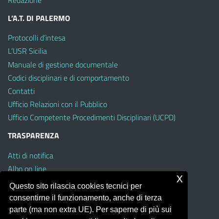
Redazione
L’A.T. DI PALERMO
Protocolli d’intesa
L’USR Sicilia
Manuale di gestione documentale
Codici disciplinari e di comportamento
Contatti
Ufficio Relazioni con il Pubblico
Ufficio Competente Procedimenti Disciplinari (UCPD)
TRASPARENZA
Atti di notifica
Albo on line
x
Amministrazione Trasparente
Questo sito rilascia cookies tecnici per
Obiettivi di Accessibilità
consentirne il funzionamento, anche di terza
Whistleblowing
parte (ma non extra UE). Per saperne di più sui