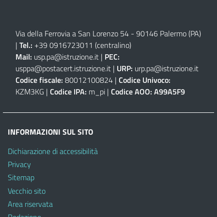
Via della Ferrovia a San Lorenzo 54 - 90146 Palermo (PA)
|
Tel.:
+39 0916723011
(centralino)
Mail:
usp.pa@istruzione.it
|
PEC:
usppa@postacert.istruzione.it
|
URP:
urp.pa@istruzione.it
Codice fiscale:
80012100824 |
Codice Univoco:
KZM3KG |
Codice IPA:
m_pi |
Codice AOO:
A99A5F9
INFORMAZIONI SUL SITO
Dichiarazione di accessibilità
Privacy
Sitemap
Vecchio sito
Area riservata