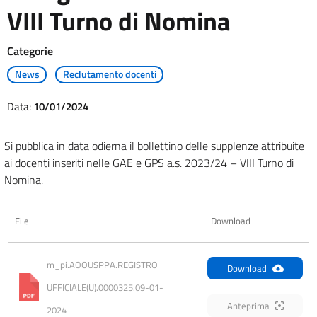
VIII Turno di Nomina
Categorie
News
Reclutamento docenti
Data:
10/01/2024
Si pubblica in data odierna il bollettino delle supplenze attribuite
ai docenti inseriti nelle GAE e GPS a.s. 2023/24 – VIII Turno di
Nomina.
File
Download
m_pi.AOOUSPPA.REGISTRO 
Download
UFFICIALE(U).0000325.09-01-
Anteprima
2024