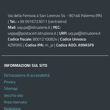
Via della Ferrovia a San Lorenzo 54 - 90146 Palermo (PA)
|
Tel.:
+39 0916723011
(centralino)
Mail:
usp.pa@istruzione.it
|
PEC:
usppa@postacert.istruzione.it
|
URP:
urp.pa@istruzione.it
Codice fiscale:
80012100824 |
Codice Univoco:
KZM3KG |
Codice IPA:
m_pi |
Codice AOO:
A99A5F9
INFORMAZIONI SUL SITO
Dichiarazione di accessibilità
Privacy
Sitemap
Vecchio sito
Area riservata
Redazione