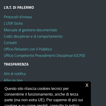
L’A.T. DI PALERMO
Protocolli d’intesa
L’USR Sicilia
Manuale di gestione documentale
Codici disciplinari e di comportamento
Contatti
Ufficio Relazioni con il Pubblico
Ufficio Competente Procedimenti Disciplinari (UCPD)
TRASPARENZA
Atti di notifica
Albo on line
x
Amministrazione Trasparente
Questo sito rilascia cookies tecnici per
Obiettivi di Accessibilità
consentirne il funzionamento, anche di terza
Whistleblowing
parte (ma non extra UE). Per saperne di più sui
cookies e su come gestirli, consulta la policy