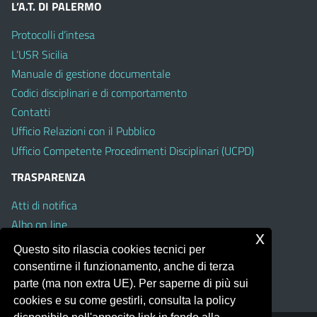
L’A.T. DI PALERMO
Protocolli d’intesa
L’USR Sicilia
Manuale di gestione documentale
Codici disciplinari e di comportamento
Contatti
Ufficio Relazioni con il Pubblico
Ufficio Competente Procedimenti Disciplinari (UCPD)
TRASPARENZA
Atti di notifica
Albo on line
x
Amministrazione Trasparente
Questo sito rilascia cookies tecnici per
Obiettivi di Accessibilità
consentirne il funzionamento, anche di terza
Whistleblowing
parte (ma non extra UE). Per saperne di più sui
cookies e su come gestirli, consulta la policy