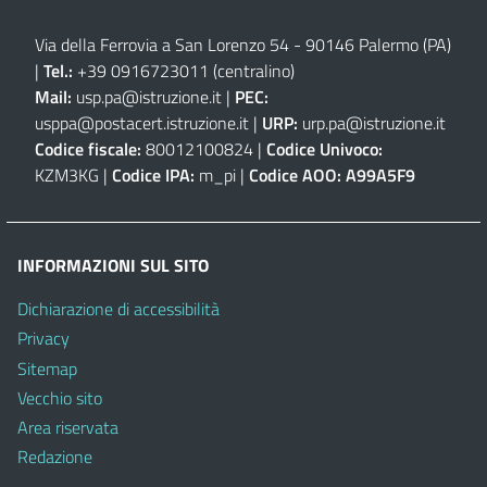
Via della Ferrovia a San Lorenzo 54 - 90146 Palermo (PA)
|
Tel.:
+39 0916723011
(centralino)
Mail:
usp.pa@istruzione.it
|
PEC:
usppa@postacert.istruzione.it
|
URP:
urp.pa@istruzione.it
Codice fiscale:
80012100824 |
Codice Univoco:
KZM3KG |
Codice IPA:
m_pi |
Codice AOO:
A99A5F9
INFORMAZIONI SUL SITO
Dichiarazione di accessibilità
Privacy
Sitemap
Vecchio sito
Area riservata
Redazione