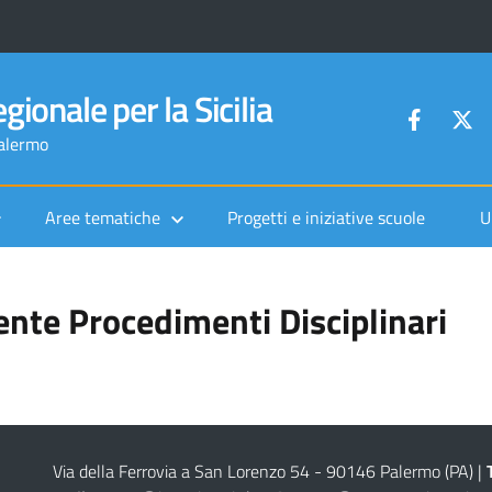
gionale per la Sicilia
Palermo
Aree tematiche
Progetti e iniziative scuole
U
ente Procedimenti Disciplinari
Via della Ferrovia a San Lorenzo 54 - 90146 Palermo (PA)
|