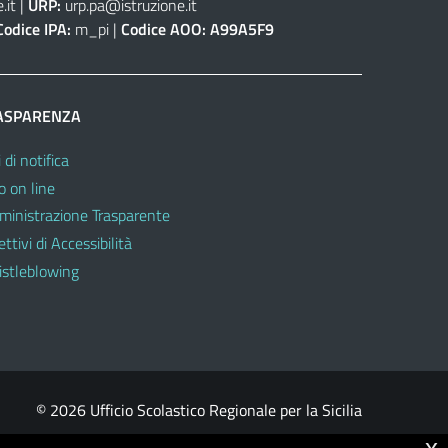
.it
|
URP:
urp.pa@istruzione.it
Codice IPA:
m_pi |
Codice AOO:
A99A5F9
ASPARENZA
 di notifica
o on line
inistrazione Trasparente
ttivi di Accessibilità
stleblowing
© 2026 Ufficio Scolastico Regionale per la Sicilia
x