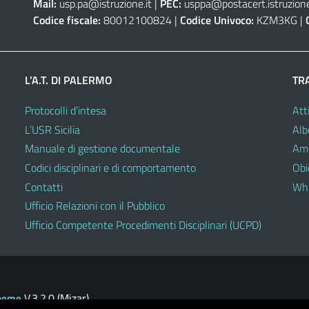
Mail:
usp.pa@istruzione.it
|
PEC:
usppa@postacert.istruzione
Codice fiscale:
80012100824 |
Codice Univoco:
KZM3KG |
L’A.T. DI PALERMO
TR
Protocolli d’intesa
Atti
L’USR Sicilia
Alb
Manuale di gestione documentale
Amm
Codici disciplinari e di comportamento
Obie
Contatti
Whi
Ufficio Relazioni con il Pubblico
Ufficio Competente Procedimenti Disciplinari (UCPD)
V.3.2.0 (Mizar)
heme