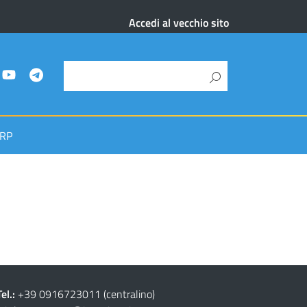
Accedi al vecchio sito
RP
Tel.:
+39 0916723011
(centralino)