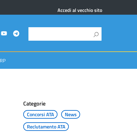
Accedi al vecchio sito
RP
Categorie
Concorsi ATA
News
Reclutamento ATA