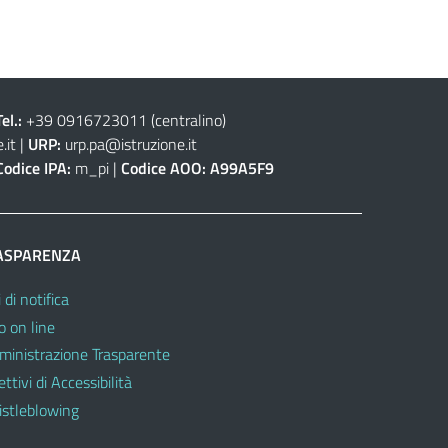
Tel.:
+39 0916723011
(centralino)
.it
|
URP:
urp.pa@istruzione.it
Codice IPA:
m_pi |
Codice AOO:
A99A5F9
ASPARENZA
 di notifica
o on line
inistrazione Trasparente
ttivi di Accessibilità
stleblowing