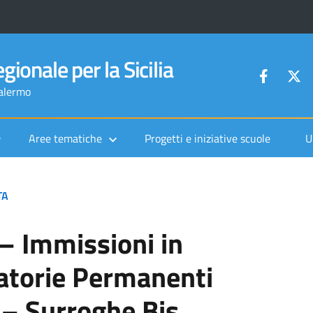
gionale per la Sicilia
Palermo
Aree tematiche
Progetti e iniziative scuole
U
TA
– Immissioni in
atorie Permanenti
 – Surroghe Bis