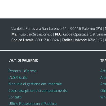
Via della Ferrovia a San Lorenzo 54 - 90146 Palermo (PA)
|
Mail:
usp.pa@istruzione.it
|
PEC:
usppa@postacert.istruzione
Codice fiscale:
80012100824 |
Codice Univoco:
KZM3KG |
L’A.T. DI PALERMO
TR
Protocolli d’intesa
Atti
L’USR Sicilia
Alb
Manuale di gestione documentale
Amm
Codici disciplinari e di comportamento
Obie
Contatti
Whi
Ufficio Relazioni con il Pubblico