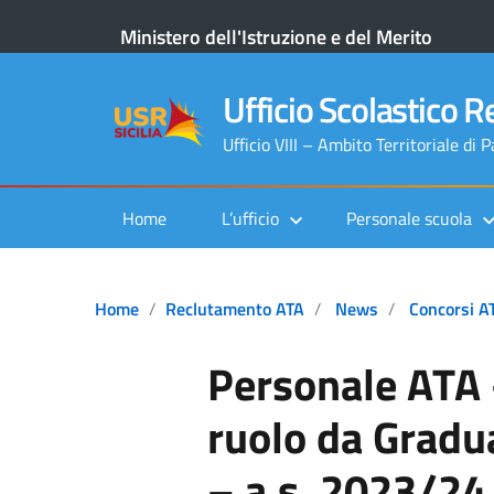
Ministero dell'Istruzione e del Merito
Ufficio Scolastico Re
Ufficio VIII – Ambito Territoriale di 
Home
L’ufficio
Personale scuola
Home
Reclutamento ATA
News
Concorsi A
Personale ATA 
ruolo da Gradu
– a.s. 2023/24