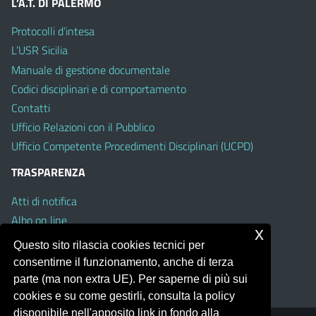
L’A.T. DI PALERMO
Protocolli d’intesa
L’USR Sicilia
Manuale di gestione documentale
Codici disciplinari e di comportamento
Contatti
Ufficio Relazioni con il Pubblico
Ufficio Competente Procedimenti Disciplinari (UCPD)
TRASPARENZA
Atti di notifica
Albo on line
x
Amministrazione Trasparente
Questo sito rilascia cookies tecnici per
Obiettivi di Accessibilità
consentirne il funzionamento, anche di terza
Whistleblowing
parte (ma non extra UE). Per saperne di più sui
cookies e su come gestirli, consulta la policy
disponibile nell'apposito link in fondo alla