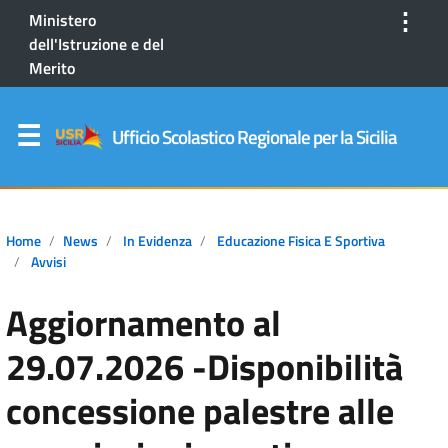
⋮
Ministero
dell'Istruzione e del
Merito
Ufficio Scolastico Regionale per la Sicilia
Home
News
In Evidenza
Educazione Fisica E Sportiva
Avvisi
Aggiornamento al
29.07.2026 -Disponibilità
concessione palestre alle