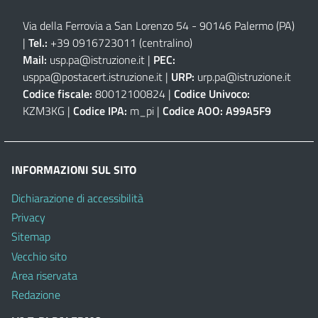
Via della Ferrovia a San Lorenzo 54 - 90146 Palermo (PA)
|
Tel.:
+39 0916723011
(centralino)
Mail:
usp.pa@istruzione.it
|
PEC:
usppa@postacert.istruzione.it
|
URP:
urp.pa@istruzione.it
Codice fiscale:
80012100824 |
Codice Univoco:
KZM3KG |
Codice IPA:
m_pi |
Codice AOO:
A99A5F9
INFORMAZIONI SUL SITO
Dichiarazione di accessibilità
Privacy
Sitemap
Vecchio sito
Area riservata
Redazione