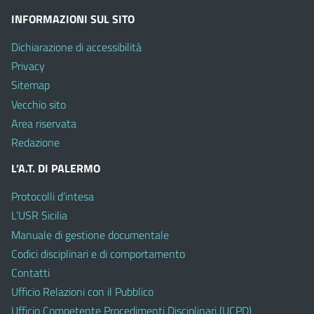
INFORMAZIONI SUL SITO
Dichiarazione di accessibilità
Privacy
Sitemap
Vecchio sito
Area riservata
Redazione
L’A.T. DI PALERMO
Protocolli d’intesa
L’USR Sicilia
Manuale di gestione documentale
Codici disciplinari e di comportamento
Contatti
Ufficio Relazioni con il Pubblico
Ufficio Competente Procedimenti Disciplinari (UCPD)