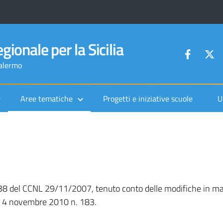
gionale per la Sicilia
Palermo
Aree tematiche
Progetti e iniziative scuole
U
38 del CCNL 29/11/2007, tenuto conto delle modifiche in mate
gge 4 novembre 2010 n. 183.