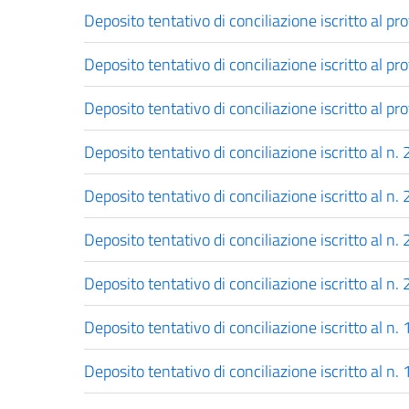
Deposito tentativo di conciliazione iscritto a
Deposito tentativo di conciliazione iscritto a
Deposito tentativo di conciliazione iscritto a
Deposito tentativo di conciliazione iscritto al
Deposito tentativo di conciliazione iscritto a
Deposito tentativo di conciliazione iscritto 
Deposito tentativo di conciliazione iscritto a
Deposito tentativo di conciliazione iscritto a
Deposito tentativo di conciliazione iscritto a