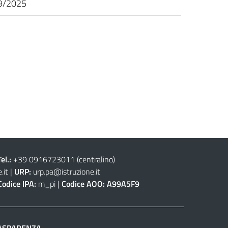
9/2025
Tel.:
+39 0916723011
(centralino)
.it
|
URP:
urp.pa@istruzione.it
Codice IPA:
m_pi |
Codice AOO:
A99A5F9
ASPARENZA