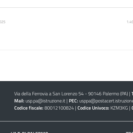
025
1.4
Via della Ferrovia a San Lorenzo 54 - 90146 Palermo (PA)
|
Mail:
usp.pa@istruzione.it
|
PEC:
usppa@postacert.istruzione
Codice fiscale:
80012100824 |
Codice Univoco:
KZM3KG |