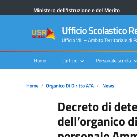
Ministero dell'Istruzione e del Merito
Ufficio Scolastico Re
Ufficio VIII – Ambito Territoriale di 
Home
L’ufficio
Personale scuola
Home
Organico Di Diritto ATA
News
Decreto di det
dell’organico di
personale Ammi