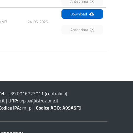
Anteprima
Download
9 MB
24-06-2025
Anteprima
Tel.:
+39 0916723011
(centralino)
.it
|
URP:
urp.pa@istruzione.it
Codice IPA:
m_pi |
Codice AOO:
A99A5F9