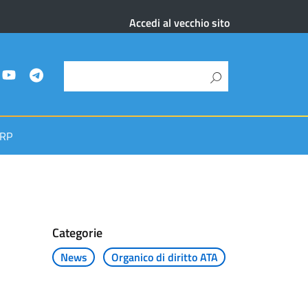
Accedi al vecchio sito
RP
Categorie
News
Organico di diritto ATA