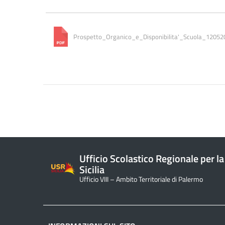
Prospetto_Organico_e_Disponibilita'_Scuola_12052
Ufficio Scolastico Regionale per la
Sicilia
Ufficio VIII – Ambito Territoriale di Palermo