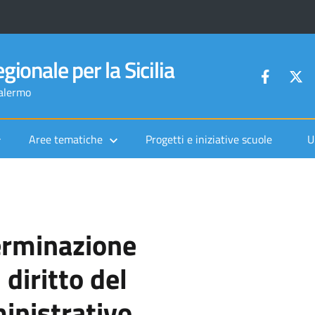
gionale per la Sicilia
Palermo
Aree tematiche
Progetti e iniziative scuole
U
erminazione
 diritto del
nistrativo,