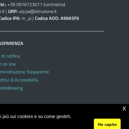
Tel.:
+39 0916723011
(centralino)
.it
|
URP:
urp.pa@istruzione.it
Codice IPA:
m_pi |
Codice AOO:
A99A5F9
ASPARENZA
 di notifica
o on line
inistrazione Trasparente
ttivi di Accessibilità
stleblowing
x
 più sui cookies e su come gestirli,
Ho capito
© 2026 Ufficio Scolastico Regionale per la Sicilia