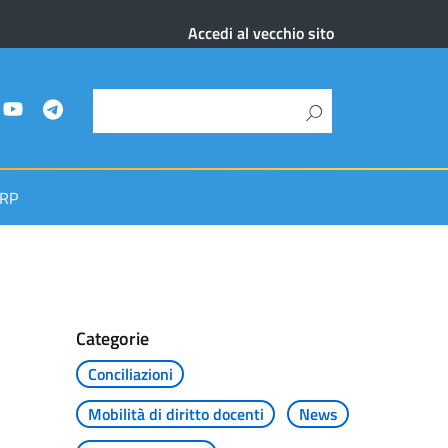
Accedi al vecchio sito
RP
Categorie
Conciliazioni
Mobilità di diritto docenti
News