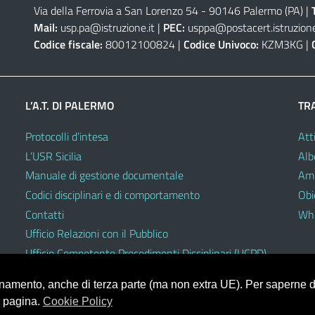
Via della Ferrovia a San Lorenzo 54 - 90146 Palermo (PA)
|
Mail:
usp.pa@istruzione.it
|
PEC:
usppa@postacert.istruzione
Codice fiscale:
80012100824 |
Codice Univoco:
KZM3KG |
L’A.T. DI PALERMO
TR
Protocolli d’intesa
Atti
L’USR Sicilia
Alb
Manuale di gestione documentale
Amm
Codici disciplinari e di comportamento
Obie
Contatti
Whi
Ufficio Relazioni con il Pubblico
Ufficio Competente Procedimenti Disciplinari (UCPD)
ionamento, anche di terza parte (ma non extra UE). Per saperne di
a pagina.
Cookie Policy