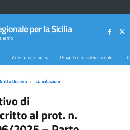
gionale per la Sicilia
Palermo
Aree tematiche
Progetti e iniziative scuole
U
Diritto Docenti
Conciliazioni
ivo di
critto al prot. n.
06/2025 – Parte