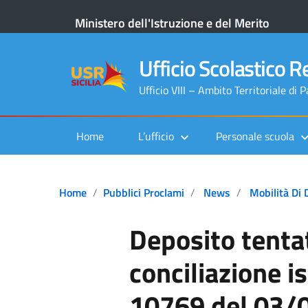
Ministero dell'Istruzione e del Merito
Ufficio Scolastico Re
Ufficio VIII – Ambito Territoriale di 
Home
L’ufficio
Personale scuola
Home
Pubblici Proclami
News
Mobilità Di 
Deposito tentat
conciliazione is
10769 del 03/