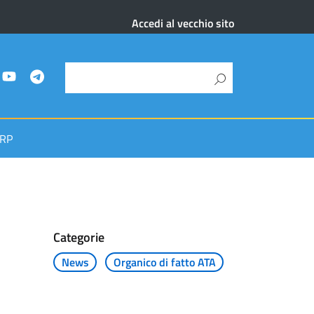
Accedi al vecchio sito
RP
Categorie
News
Organico di fatto ATA