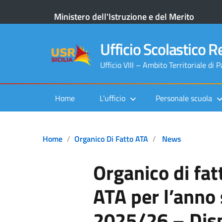
Ministero dell'Istruzione e del Merito
Ufficio Scolastico Re
Ufficio VIII – Ambito Territoriale di 
Home
L’ufficio
Personale scuola
Home
Organico Di Fatto ATA
News
Organico di fat
ATA per l’anno 
2025/26 – Disp