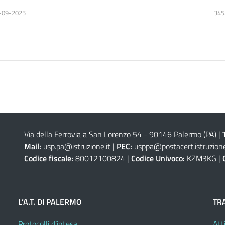
-09-2025
345
Via della Ferrovia a San Lorenzo 54 - 90146 Palermo (PA)
|
Mail:
usp.pa@istruzione.it
|
PEC:
usppa@postacert.istruzione
Codice fiscale:
80012100824 |
Codice Univoco:
KZM3KG |
L’A.T. DI PALERMO
TR
Protocolli d’intesa
Atti