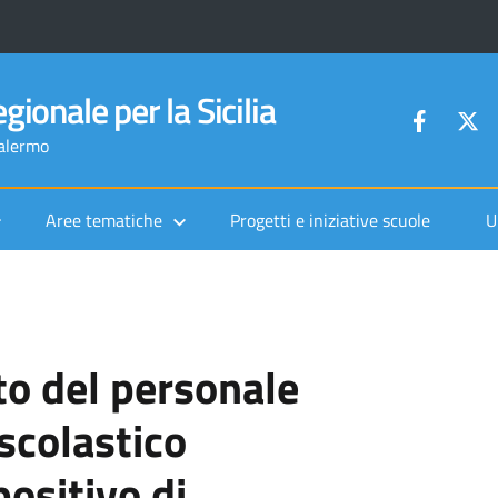
gionale per la Sicilia
Palermo
Aree tematiche
Progetti e iniziative scuole
U
to del personale
scolastico
ositivo di