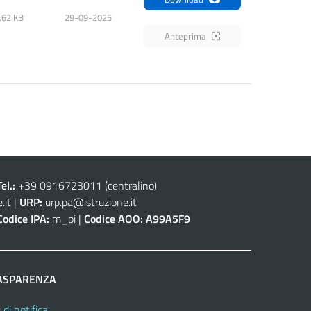
.62 KB
29-09-2025
Anteprima
Tel.:
+39 0916723011
(centralino)
.it
|
URP:
urp.pa@istruzione.it
Codice IPA:
m_pi |
Codice AOO:
A99A5F9
ASPARENZA
 di notifica