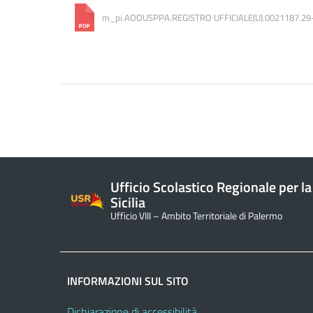
m_pi.AOOUSPPA.REGISTRO UFFICIALE(U).0021187.29
Ufficio Scolastico Regionale per la
Sicilia
Ufficio VIII – Ambito Territoriale di Palermo
INFORMAZIONI SUL SITO
Dichiarazione di accessibilità