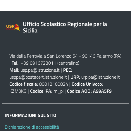
Ufficio Scolastico Regionale per la
Sicilia
Via della Ferrovia a San Lorenzo 54 - 90146 Palermo (PA)
|
Tel.:
+39 0916723011
(centralino)
Mail:
usp.pa@istruzione.it
|
PEC:
usppa@postacert.istruzione.it
|
URP:
urp.pa@istruzione.it
Codice fiscale:
80012100824 |
Codice Univoco:
KZM3KG |
Codice IPA:
m_pi |
Codice AOO:
A99A5F9
INFORMAZIONI SUL SITO
Dichiarazione di accessibilità