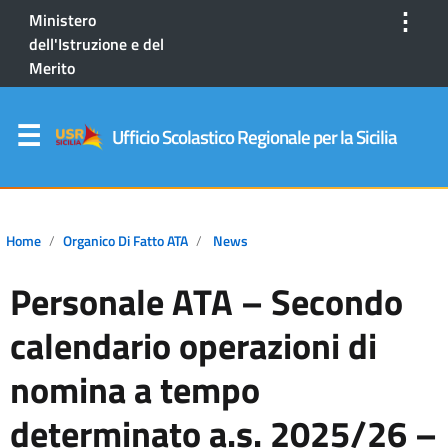
⋮
Ministero
dell'Istruzione e del
Merito
Ufficio Scolastico Regionale per la Sicilia
Home
Organico Di Fatto ATA
News
Personale ATA – Secondo
calendario operazioni di
nomina a tempo
determinato a.s. 2025/26 –