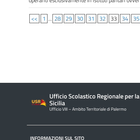
operanti esclusivamente in istituti paritari ovvero
<<
1
...
28
29
30
31
32
33
34
35
Ufficio Scolastico Regionale per la
Sicilia
Ufficio VIII – Ambito Territoriale di Palermo
INFORMAZIONI SUL SITO